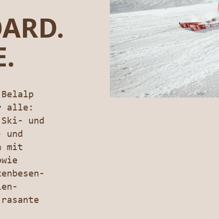
ARD.
.
 Belalp
r alle:
 Ski- und
- und
n mit
owie
xenbesen-
ien-
 rasante