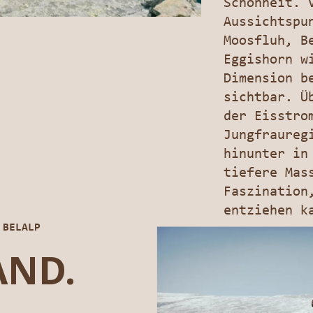
Schönheit. 
Aussichtspu
Moosfluh, B
Eggishorn w
Dimension b
sichtbar. Ü
der Eisstro
Jungfraureg
hinunter in
tiefere Mas
Faszination
entziehen k
 BELALP
AND.