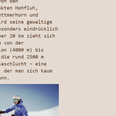
Von den
nkten Hohfluh,
ettmerhorn und
ird seine gewaltige
esonders eindrücklich
ber 20 km zieht sich
m von der
ion (4000 m) bis
 die rund 2500 m
saschlucht – eine
, der man sich kaum
ann.