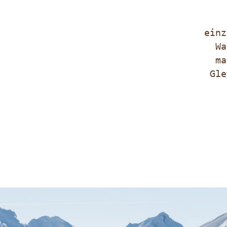
einz
Wa
ma
Gle