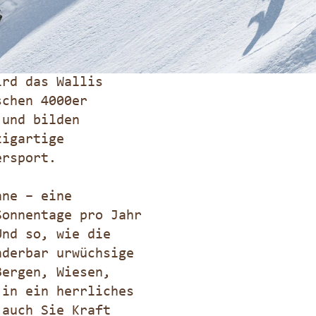
ird das Wallis
schen 4000er
 und bilden
zigartige
ersport.
nne – eine
Sonnentage pro Jahr
Und so, wie die
nderbar urwüchsige
Bergen, Wiesen,
 in ein herrliches
 auch Sie Kraft