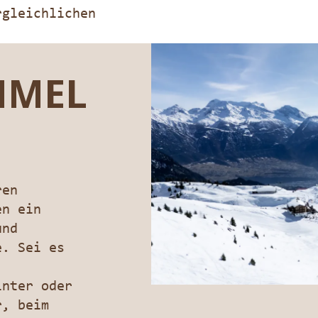
rgleichlichen
MMEL
ren
en ein
und
e. Sei es
inter oder
r, beim