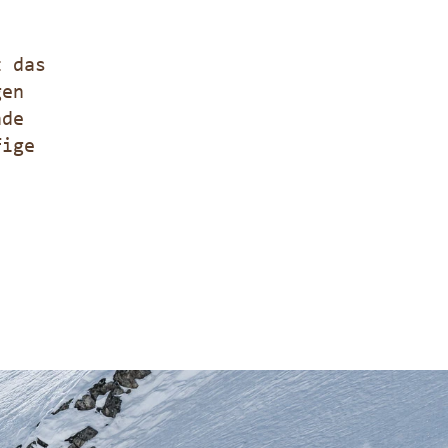
t das
gen
nde
fige