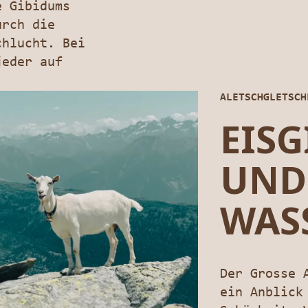
e Gibidums
urch die
chlucht. Bei
jeder auf
ALETSCHGLETSCH
EIS
UND
WAS
Der Grosse 
ein Anblick