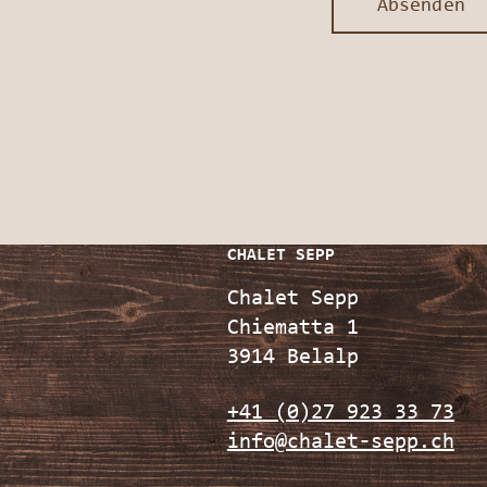
Absenden
CHALET SEPP
Chalet Sepp
Chiematta 1
3914 Belalp
+41 (0)27 923 33 73
info@chalet-sepp.ch