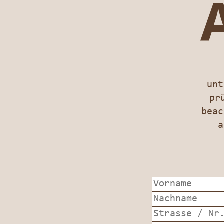
unt
pr
beac
a