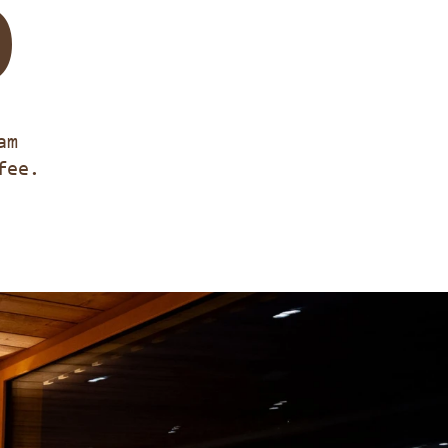
O
am
fee.