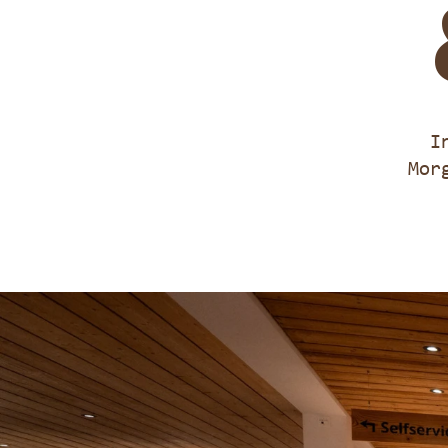
I
Mor